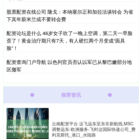
股票配资在线公司 隆戈：本纳塞尔正和加拉法谈转会 为省
下其年薪米兰或不要转会费
配资论坛是什么 46岁女子吹了一晚上空调，第二天一早脸
歪了！黄金治疗期只有7天，有人硬扛两个月变成“面具
脸”！
配资查询门户导航 以色列官员否认以军已从黎巴嫩部分地
区撤军
推荐资讯
云南配资平台 达飞远东至东非新航线,MSC
调整远东-欧洲服务-飞时达国际快递公司_费
利克斯托_港口_水陆路